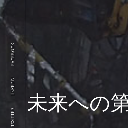
FACEBOOK
LINKEDIN
未来への
TWITTER