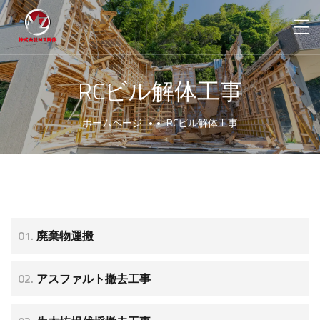
RCビル解体工事
ホームページ
RCビル解体工事
01.
廃棄物運搬
02.
アスファルト撤去工事